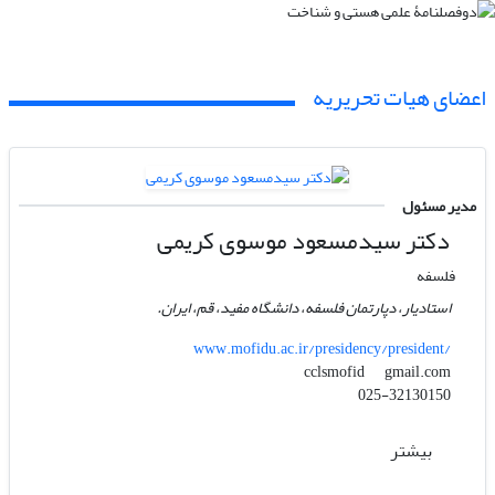
اعضای هیات تحریریه
مدیر مسئول
دکتر سیدمسعود موسوی کریمی
فلسفه
استادیار، دپارتمان فلسفه، دانشگاه مفید، قم، ایران.
www.mofidu.ac.ir/presidency/president/
gmail.com
cclsmofid
025-32130150
بیشتر