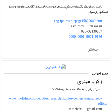
رئیس دپارتمان فلسفه دنیای اسلام، موسسه فلسفه، آکادمی علوم روسیه،
مسکو، روسیه.
eng.iph.ras.ru/page15829040.htm
iph.ras.ru
asmirnov
025-32130287
0000-0001-9671-9156
بیشتر
مدیر اجرایی
زکریا مهتری
مدیر اجرایی دوفصلنامه هستی و شناخت
www.mofidu.ac.ir/deputies/research/studies-centers/centralized-
office/
gmail.com
z.mehtari