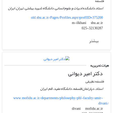
فلسفه
استاد دانشکده ادبیات و علوم انسانی، دانشگاه شهید بهشتی، تهران، ایران
old.sbu.ac.ir/Pages/Profiles.aspx?proffID=375200
sbu.ac.ir
m-ilkhani
025-32130287
بیشتر
هیات تحریریه
دکتر امیر دیوانی
فلسفه تطبیقی
استاد، دپارتمان فلسفه، دانشگاه مفید، قم، ایران
www.mofidu.ac.ir/departments/philosophy/phl-faculty/amir-
divani/
mofidu.ac.ir
divani