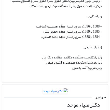
- رئیس اوّلین همایش بین‌المللی حقوق بشر: حقوق بشر و گفتگوی تمدّنها،
مرکز مطالعات حقوق بشر دانشگاه مفید، اردیبهشت ۱۳۸۰.
ویراستاری:
- 1388 تا 1396: سرویراستار مجلّه «هستی و شناخت»
- 1385 تا 1389: سرویراستار مجلّه «حقوق بشر»
- 1384 تا 1388: سرویراستار مجلّه «نامه فلسفی»
زبانهای خارجی:
زبان انگلیسی: مسلّط به مکالمه، مطالعه و نگارش
زبان فرانسه: مکالمه مقدماتی و آشنا با متون
زبان عربی: آشنا با متون
سردبیر
دکتر ضیاء موحد