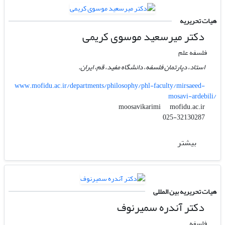
هیات تحریریه
دکتر میرسعید موسوی کریمی
فلسفه علم
استاد، دپارتمان فلسفه، دانشگاه مفید، قم، ایران.
www.mofidu.ac.ir/departments/philosophy/phl-faculty/mirsaeed-
mosavi-ardebili/
mofidu.ac.ir
moosavikarimi
025-32130287
بیشتر
هیات تحریریه بین المللی
دکتر آندره سمیرنوف
فلسفه