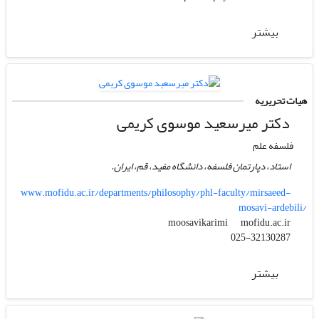
بیشتر
هیات تحریریه
دکتر میرسعید موسوی کریمی
فلسفه علم
استاد، دپارتمان فلسفه، دانشگاه مفید، قم، ایران.
www.mofidu.ac.ir/departments/philosophy/phl-faculty/mirsaeed-
mosavi-ardebili/
mofidu.ac.ir
moosavikarimi
025-32130287
بیشتر