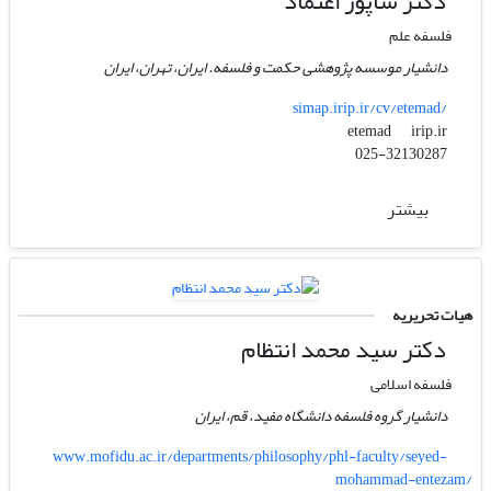
دکتر شاپور اعتماد
فلسفه علم
دانشیار موسسه پژوهشی حکمت و فلسفه. ایران، تهران، ایران
simap.irip.ir/cv/etemad/
irip.ir
etemad
025-32130287
بیشتر
هیات تحریریه
دکتر سید محمد انتظام
فلسفه اسلامی
دانشیار گروه فلسفه دانشگاه مفید، قم، ایران
www.mofidu.ac.ir/departments/philosophy/phl-faculty/seyed-
mohammad-entezam/