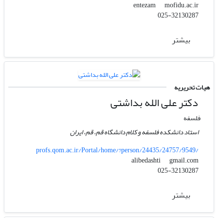
mofidu.ac.ir
entezam
025-32130287
بیشتر
هیات تحریریه
دکتر علی الله بداشتی
فلسفه
استاد دانشکده فلسفه و کلام دانشگاه قم، قم، ایران
profs.qom.ac.ir/Portal/home/?person/24435/24757/9549/
gmail.com
alibedashti
025-32130287
بیشتر