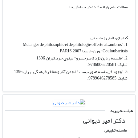
مقالات علمی ارائه شده در همایش ها
کتابهای تالیفی و تصنیفی
1. "Melanges de philosophie et de philologie offerte a Lambros
Couloubaritsis", ورن-اوسیا, PARIS, 2007.
2. "فلسقه و دین نزد ناصرخسرو", مینوی خرد, تهران, 1396,
شابک:9786006220581.
3. "وجود فی نفسه هنوز نیست", انجمن آثار و مفاخر فرهنگی, تهران, 1396,
شابک:9789646278585.
هیات تحریریه
دکتر امیر دیوانی
فلسفه تطبیقی