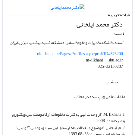
هیات تحریریه
دکتر محمد ایلخانی
فلسفه
استاد دانشکده ادبیات و علوم انسانی، دانشگاه شهید بهشتی، تهران، ایران
old.sbu.ac.ir/Pages/Profiles.aspx?proffID=375200
sbu.ac.ir
m-ilkhani
025-32130287
بیشتر
مقالات علمی چاپ شده در مجلات
1. M. Ilkhani, "از وحدت الهی به کثرت مخلوقات آرکادوصت سن ویکتوری
و میرداماد" , 2008.
2. م. ایلخانی, "موضوع مابعدالطبیعه ارسطو، ابن سینا و توماس آکوئینی" ,
شیعه شناسی, صفحات:33-68, 1393.