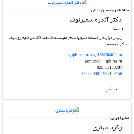
هیات تحریریه بین المللی
دکتر آندره سمیرنوف
فلسفه
رئیس دپارتمان فلسفه دنیای اسلام، موسسه فلسفه، آکادمی علوم روسیه،
مسکو، روسیه.
eng.iph.ras.ru/page15829040.htm
iph.ras.ru
asmirnov
025-32130287
0000-0001-9671-9156
بیشتر
مدیر اجرایی
زکریا مهتری