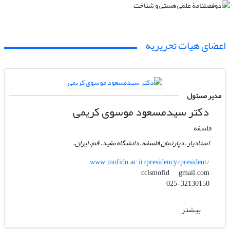
اعضای هیات تحریریه
مدیر مسئول
دکتر سیدمسعود موسوی کریمی
فلسفه
استادیار، دپارتمان فلسفه، دانشگاه مفید، قم، ایران.
www.mofidu.ac.ir/presidency/president/
gmail.com
cclsmofid
025-32130150
بیشتر