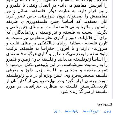
را آفرینش مفاهیم می‌داند- در اتصال وثیقی با قلمرو و
زمین قرار دارد. به عبارت دیگر، فلسفه، مسائل و نیز
مفاهیمش را نمی‌توان بدون سرزمینی خاص تصور کرد.
آنان معتقدند که اساساً چنین فلسفه‌ورزی‌ای طریقه
راستین و ماتریالیستی فلسفه است. بر مبنای چنین تلقی و
نگرشی نسبت به فلسفه و نیز وظیفه درون‌ماندگاری که
برای آن قائل‌اند، دلوز و گتاری نظر متفاوتی نیز نسبت به
تاریخ فلسفه -به‌مثابهٔ روندی دیالکتیکی بر مبنای غایت و
ضرورت- دارند و با افزودن جغرافیا به فلسفه، ترکیب
ژئوفلسفه را وضع می‌کنند. دلوز و گتاری هرگونه فلسفه‌ای
را اساساً ژئوفلسفه می‌دانند و فلسفه بدون زمین و قلمرو
را به رسمیت نمی‌شناسند. در این پژوهش تلاش می‌شود با
تمهید مقدمه و مدخلی بر فلسفه ژیل دلوز و معرفی
فلسفه منحصربه‌فرد وی، تبیین ویژه او در باب ژئوفلسفه
مورد بررسی قرار بگیرد و در نهایت روایتی از گذار آنان از
تاریخی‌نگریستن فلسفه به منظری جغرافیایی در مورد
فلسفه از سر گذارنده شود.
کلیدواژه‌ها
زمین
تاریخ فلسفه
ژئوفلسفه
دلوز