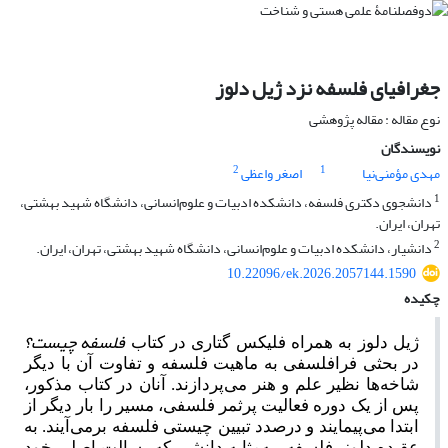
جغرافیای فلسفه نزد ژیل دلوز
نوع مقاله : مقاله پژوهشی
نویسندگان
2
1
مهدی مؤمنی‌نیا
اصغر واعظی
1
دانشجوی دکتری فلسفه، دانشکده ادبیات و علوم‌انسانی، دانشگاه شهید بهشتی،
تهران، ایران.
2
دانشیار، دانشکده ادبیات و علوم‌انسانی، دانشگاه شهید بهشتی، تهران، ایران.
10.22096/ek.2026.2057144.1590
چکیده
فلسفه چیست؟
ژیل دلوز به همراه فلیکس گتاری در کتاب
در بحثی فرافلسفی به ماهیت فلسفه و تفاوت آن با دیگر
شاخه‌ها نظیر علم و هنر می‌پردازند. آنان در کتاب مذکور،
پس از یک دوره فعالیت پرثمر فلسفی، مسیر را بار دیگر از
ابتدا می‌پیمایند و درصدد تبیین چیستی فلسفه برمی‌آیند. به
عقیده دلوز، فلسفه -به‌مثابه دانشی که رسالت اصلی خود