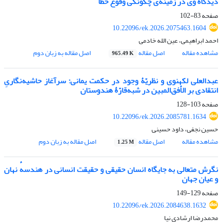
دیدگاه وی در زمینه‌ی چگونگی وقوع خطا
صفحه
83-102
10.22096/ek.2026.2075463.1604
احمد ابراهیمی، عین الله خادمی
مشاهده مقاله
اصل مقاله
اصل مقاله به زبان دوم
965.49 K
عبدالعلی لکهنوی و نظریّۀ وجود در حکمت یمانی: سرآغاز حاشیه‌نگاریِ
انتقادی بر الأفق‌المبین در شبه‌قارّۀ هندوستان
صفحه
103-128
10.22096/ek.2026.2085781.1634
حسین نجفی، داود حسینی
مشاهده مقاله
اصل مقاله
اصل مقاله به زبان دوم
1.25 M
نگرش متعالی به جایگاه انسان حقیقی و حقیقت انسانی در هندسهٔ نهان
و عیان جهان ­­
صفحه
129-149
10.22096/ek.2026.2084638.1632
محمدرضا ارشادی نیا