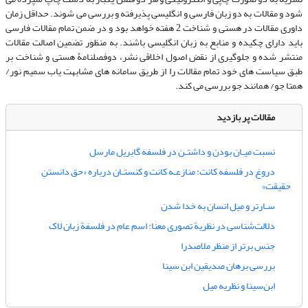
شود و مقالات به دو زبان فارسی و انگلیسی پذیرفته و بررسی می شوند. حداقل زمان
داوری مقالات در هستی و شناخت 2 هفته خواهد بود و در ضمن تمام مقالات فارسی
باید دارای چکیده و منابع به زبان انگلیسی باشند. به منظور تضمین اصالت مقالات
منتشر شده و جلوگیری از نقض اصول اخلاقی نشر، دوفصلنامۀ هستی و شناخت بر
طبق سیاست های خود تمام مقالات را از طریق سامانه های مشابهت یاب سمیم نور/
همتا جو/ همانند جو بررسی می کند.
مقالات پر بازدید
نسبت میـان بودن و داشتـن در فلسفه گابریل مارسل
دروغ در فلسفه کانت: منازعـه کانت و کنستـان درباره «حق دانستنِ
حقیقت»
سـارتر و میل انسان به خدا شدن
دلالت‌شناسی در نظریة‌ تصوری معنا: اسم عام در فلسفة زبان لاک
جنس برتر از منظر ملاصدرا
بررسی برهان صدیقین ابن سینا
ابن‌سینا و نظریه میل