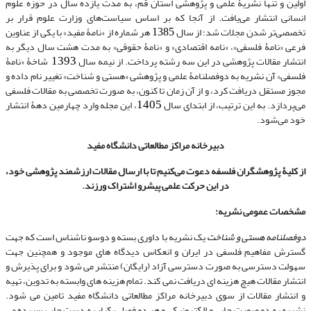
اولین و تنها نشریۀ علمی و پژوهشی استان قم، به مدت یازده سال در حوزه علوم
انسانی انتشار می‌یافت. از آنجا که بر اساس سیاست‌های وزارت علوم قرار بر
1385
تخصصی‌تر شدن مجلات شد؛ از سال
هر شماره از «نامۀ مفید» با یکی از عناوین
فرعی «نامۀ فلسفی»، «نامه اقتصادی» و «نامۀ حقوقی» به مدت هشت سال دیگر به
انتشار مقالات پژوهشی در این سه رشته پرداخت. از نیمه سال
شاخۀ «نامۀ
1393
فلسفی» آن نشریه به دوفصلنامۀ علمی و پژوهشی «هستی و شناخت» تغییر نام داده و
مجوز مستقل دریافت کرد، و از آن زمان تا کنون، به صورت تخصصی به مقالات فلسفی
می‌پردازد. به این ترتیب، از ابتدای سال
، این مجله وارد چهارمین دهۀ انتشار
1405
خود می‌شود.
دبیرخانه مراکز مطالعاتی دانشگاه مفید
از کلیۀ پژوهشگران فلسفه دعوت می‌کنیم تا با ارسال مقالات ارزشمند پژوهشی خود،
در این حرکت علمی پیشرو اشتراک ورزند.
مشخصات عمومی نشریه:
دوفصلنامه هستی و شناخت
یک نشریه با داوری بسته و دوسو ناشناس است که جهت
گسترش مفاهیم فلسفی در ایران و انعکاس دیدگاه های موجود و همچنین جهت
سهولت دسترسی به صورت دسترسی آزاد (رایگان) منتشر می شود و برای پذیرش و
انتشار مقالات هیچ هزینه ای دریافت نمی کند. تمام هزینه های وابسته به تدوین، تهیه
و انتشار مقالات از سوی دبیرخانه مراکز مطالعاتی دانشگاه مفید تامین می شود.
نشریه به دو صورت چاپی و الکترونیکی و هر دو فصل یکبار به دست چاپ سپرده می