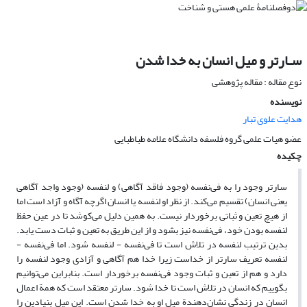
سـارتر و میل انسان به خدا شدن
نوع مقاله : مقاله پژوهشی
نویسنده
هدایت علوی تبار
عضو هیات علمی گروه فلسفه دانشگاه علامه طباطبایی
چکیده
سارتر وجود را به فی‌نفسه (وجود فاقد آگاهی) و لنفسه (وجود واجد آگاهی
یعنی انسان) تقسیم می‌کند. از نظر او لنفسه یا انسان اگرچه آگاه و آزاد است اما
از هیچ تعین و ثباتی برخوردار نیست. به همین دلیل می‌کوشد تا در عین حفظ
لنفسه بودن خود، فی‌نفسه نیز بشود و از این طریق به تعین و ثبات دست یابد.
بدین ترتیب لنفسه در تلاش است تا فی‌نفسه - لنفسه شود. اما فی‌نفسه -
لنفسه تعریف سارتر از خداست زیرا خدا هم آگاهی و آزادی وجود لنفسه را
دارد و هم از تعین و ثبات وجود فی‌نفسه برخوردار است. بنابراین می‌توانیم
بگوییم که انسان در تلاش است تا خدا شود. سارتر معتقد است که همة اعمال
انسان در زندگی نشان‌دهندة میل او به خدا شدن است. این میل بنیادین را