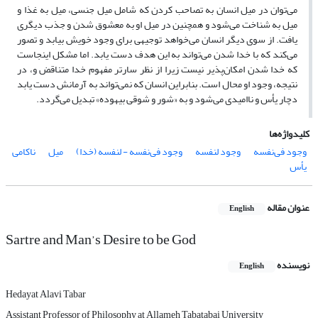
می‌توان در میل انسان به تصاحب کردن که شامل میل جنسی، میل به غذا و
میل به شناخت می‌شود و همچنین در میل او به معشوق شدن و جذب دیگری
یافت. از سوی دیگر انسان می‌خواهد توجیهی برای وجود خویش بیابد و تصور
می‌کند که با خدا شدن می‌تواند به این هدف دست یابد. اما مشکل اینجاست
که خدا شدن امکان‌پذیر نیست زیرا از نظر سارتر مفهوم خدا متناقض و، در
نتیجه، وجود او محال است. بنابراین انسان که نمی‌تواند به آرمانش دست یابد
دچار یأس و ناامیدی می‌شود و به «شور و شوقی بیهوده» تبدیل می‌گردد.
کلیدواژه‌ها
وجود فی‌نفسه
وجود لنفسه
وجود فی‌نفسه - لنفسه (خدا)
میل
ناکامی
یأس
عنوان مقاله
English
Sartre and Man’s Desire to be God
نویسنده
English
Hedayat Alavi Tabar
Assistant Professor of Philosophy at Allameh Tabatabai University