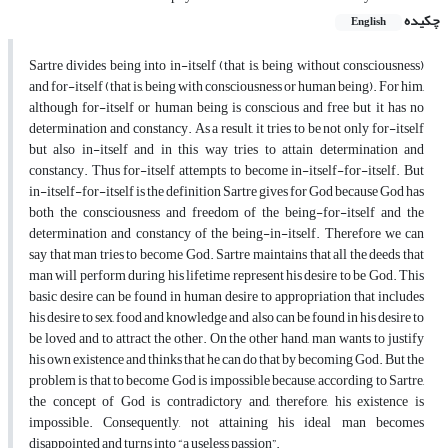
چکیده
English
Sartre divides being into in-itself (that is, being without consciousness)
and for-itself (that is, being with consciousness or human being). For him,
although for-itself or human being is conscious and free but it has no
determination and constancy. As a result, it tries to be not only for-itself
but also in-itself and in this way tries to attain determination and
constancy. Thus for-itself attempts to become in-itself-for-itself. But
in-itself-for-itself is the definition Sartre gives for God because God has
both the consciousness and freedom of the being-for-itself and the
determination and constancy of the being-in-itself. Therefore we can
say that man tries to become God. Sartre maintains that all the deeds that
man will perform during his lifetime represent his desire to be God. This
basic desire can be found in human desire to appropriation that includes
his desire to sex, food and knowledge and also can be found in his desire to
be loved and to attract the other. On the other hand, man wants to justify
his own existence and thinks that he can do that by becoming God. But the
problem is that to become God is impossible because, according to Sartre,
the concept of God is contradictory and, therefore, his existence is
impossible. Consequently, not attaining his ideal man becomes
disappointed and turns into “a useless passion”.